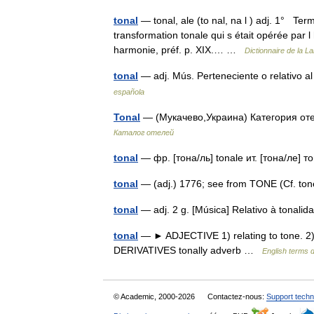
tonal
— tonal, ale (to nal, na l ) adj. 1° Te
transformation tonale qui s était opérée par l
harmonie, préf. p. XIX.… …
Dictionnaire de la L
tonal
— adj. Mús. Perteneciente o relativo a
española
Tonal
— (Мукачево,Украина) Категория оте
Каталог отелей
tonal
— фр. [тона/ль] tonale ит. [тона/ле
tonal
— (adj.) 1776; see from TONE (Cf. ton
tonal
— adj. 2 g. [Música] Relativo à tonal
tonal
— ► ADJECTIVE 1) relating to tone. 2) 
DERIVATIVES tonally adverb …
English terms d
© Academic, 2000-2026
Contactez-nous:
Support techn