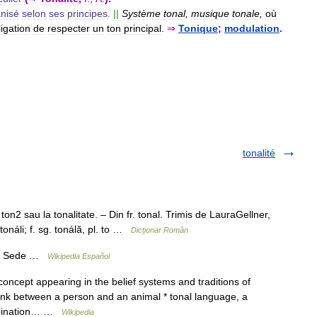
nisé
selon
ses
principes
.
||
Système
tonal
,
musique
tonale
,
où
ligation
de
respecter
un
ton
principal
.
⇒
Tonique
;
modulation
.
tonalité
ton2 sau la tonalitate. – Din fr. tonal. Trimis de LauraGellner,
onáli; f. sg. tonálă, pl. to …
Dicționar Român
67 Sede …
Wikipedia Español
oncept appearing in the belief systems and traditions of
 link between a person and an animal * tonal language, a
ombination… …
Wikipedia