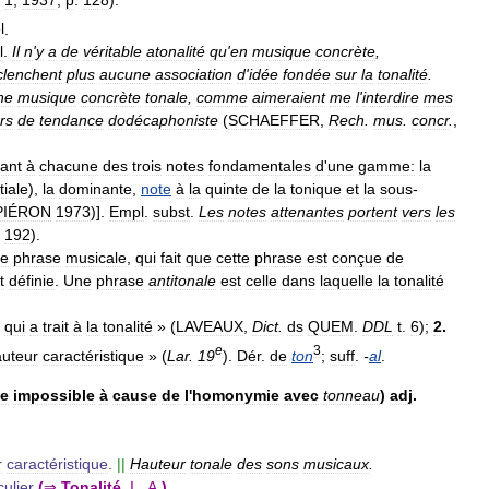
l
.
l
.
Il
n
'
y
a
de
véritable
atonalité
qu
'
en
musique
concrète
,
clenchent
plus
aucune
association
d
'
idée
fondée
sur
la
tonalité
.
ne
musique
concrète
tonale
,
comme
aimeraient
me
l
'
interdire
mes
rs
de
tendance
dodécaphoniste
(
SCHAEFFER
,
Rech
.
mus
.
concr
.
,
uant
à
chacune
des
trois
notes
fondamentales
d
'
une
gamme:
la
itiale
),
la
dominante
,
note
à
la
quinte
de
la
tonique
et
la
sous
-
PIÉRON
1973
)].
Empl
.
subst
.
Les
notes
attenantes
portent
vers
les
.
192
).
e
phrase
musicale
,
qui
fait
que
cette
phrase
est
conçue
de
t
définie
.
Une
phrase
antitonale
est
celle
dans
laquelle
la
tonalité
«
qui
a
trait
à
la
tonalité
» (
LAVEAUX
,
Dict
.
ds
QUEM
.
DDL
t
.
6
);
2
.
e
3
uteur
caractéristique
» (
Lar
.
19
).
Dér
.
de
ton
;
suff
.
-
al
.
e
impossible
à
cause
de
l
'
homonymie
avec
tonneau
)
adj
.
r
caractéristique
.
||
Hauteur
tonale
des
sons
musicaux
.
culier
(
⇒
Tonalité
,
I
.,
A
.
).