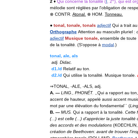
2
♦
Qui
concerne
la
tonalité
(
I
,
2
),
qui
est
or
mélodie
sont
réglées
par
l
'
obligation
de
respe
⊗
CONTR
.
Atonal
.
⊗
HOM
.
Tonneau
.
●
tonal
,
tonale
,
tonals
adjectif
Qui
a
trait
au
Orthographe
Attention
au
masculin
pluriel
:
adjectif
Musique
tonale
,
ensemble
de
toute
de
la
tonalité
. (
S
'
oppose
à
modal
.)
tonal
,
ale
,
als
adj
.
Didac
.
d1
./
d
Relatif
au
ton
.
d2
./
d
Qui
utilise
la
tonalité
.
Musique
tonale
.
⇒
TONAL
, -
ALE
, -
ALS
,
adj
.
A
. —
LING
.,
PHONÉT
.
,,
Qui
a
rapport
au
ton
accent
de
hauteur
,
appelé
aussi
accent
musi
mot
par
une
élévation
du
fondamental
`` (
Lin
B
. —
MUS
.
Qui
a
rapport
à
la
tonalité
.
Cette
(...)
est
celle
(...)
d
'
apprécier
la
juste
tonalité
des
accords
et
des
modulations
(
KOECHLIN
création
de
Beethoven:
avant
de
trouver
l
'
ins
atmosphère
tonale
(
ROLLAND
,
Beethoven
,
t