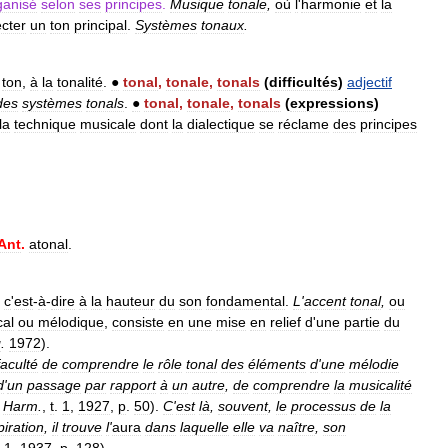
ganisé
selon
ses
principes
.
Musique
tonale
,
où
l
'
harmonie
et
la
cter
un
ton
principal
.
Systèmes
tonaux
.
ton
,
à
la
tonalité
.
●
tonal
,
tonale
,
tonals
(
difficultés
)
adjectif
des
systèmes
tonals
.
●
tonal
,
tonale
,
tonals
(
expressions
)
la
technique
musicale
dont
la
dialectique
se
réclame
des
principes
Ant
.
atonal
.
,
c
'
est
-
à
-
dire
à
la
hauteur
du
son
fondamental
.
L
'
accent
tonal
,
ou
cal
ou
mélodique
,
consiste
en
une
mise
en
relief
d
'
une
partie
du
g
.
1972
).
faculté
de
comprendre
le
rôle
tonal
des
éléments
d
'
une
mélodie
d
'
un
passage
par
rapport
à
un
autre
,
de
comprendre
la
musicalité
,
Harm
.
,
t
.
1
,
1927
,
p
.
50
).
C
'
est
là
,
souvent
,
le
processus
de
la
piration
,
il
trouve
l
'
aura
dans
laquelle
elle
va
naître
,
son
.
1
,
1937
,
p
.
128
).