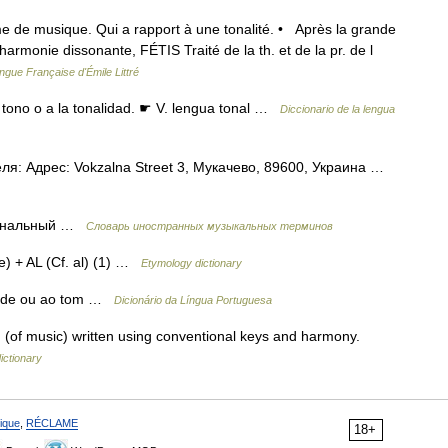
rme de musique. Qui a rapport à une tonalité. • Après la grande
 harmonie dissonante, FÉTIS Traité de la th. et de la pr. de l
angue Française d'Émile Littré
l tono o a la tonalidad. ☛ V. lengua tonal …
Diccionario de la lengua
ля: Адрес: Vokzalna Street 3, Мукачево, 89600, Украина …
] тональный …
Словарь иностранных музыкальных терминов
e) + AL (Cf. al) (1) …
Etymology dictionary
idade ou ao tom …
Dicionário da Língua Portuguesa
(of music) written using conventional keys and harmony.
ictionary
ique
,
RÉCLAME
18+