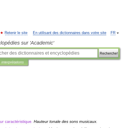
Retenir le site
En utilisant des dictionnaires dans votre site
FR
clopédies sur 'Academic'
Recherche!
interprétations
ur
caractéristique
.
Hauteur
tonale
des
sons
musicaux
.