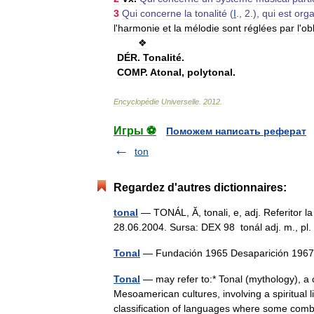
3
Qui
concerne
la
tonalité
(
I
.,
2
.),
qui
est
orga
l
'
harmonie
et
la
mélodie
sont
réglées
par
l
'
ob
❖
DÉR
.
Tonalité
.
COMP
.
Atonal
,
polytonal
.
Encyclopédie
Universelle
.
2012
.
Игры ⚽
Поможем написать реферат
ton
Regardez d'autres dictionnaires:
tonal
— TONÁL, Ă, tonali, e, adj. Referitor la 
28.06.2004. Sursa: DEX 98 tonál adj. m., pl. t
Tonal
— Fundación 1965 Desaparición 19
Tonal
— may refer to:* Tonal (mythology), a c
Mesoamerican cultures, involving a spiritual
classification of languages where some c