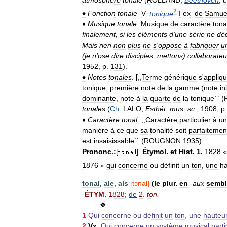
2
♦
Fonction
tonale
.
V
.
tonique
I
ex
.
de
Samue
♦
Musique
tonale
.
Musique
de
caractère
tona
finalement
,
si
les
éléments
d
'
une
série
ne
dé
Mais
rien
non
plus
ne
s
'
oppose
à
fabriquer
u
(
je
n
'
ose
dire
disciples
,
mettons
)
collaborateu
1952
,
p
.
131
).
♦
Notes
tonales
. [,,
Terme
générique
s
'
appliq
tonique
,
première
note
de
la
gamme
(
note
in
dominante
,
note
à
la
quarte
de
la
tonique
`` (
tonales
(
Ch
.
LALO
,
Esthét
.
mus
.
sc
.
,
1908
,
p
♦
Caractère
tonal
.
,,
Caractère
particulier
à
un
manière
à
ce
que
sa
tonalité
soit
parfaitemen
est
insaisissable
`` (
ROUGNON
1935
).
Prononc
.
:
[
].
Étymol
.
et
Hist
.
1
.
1828
1876
«
qui
concerne
ou
définit
un
ton
,
une
ha
tonal
,
ale
,
als
[
tɔnal
]
(
le
plur
.
en
-
aux
sembl
ÉTYM
.
1828
;
de
2
.
ton
.
❖
1
Qui
concerne
ou
définit
un
ton
,
une
hauteu
2
Vx
.
Qui
concerne
un
système
musical
parti